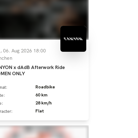
, 06. Aug 2026 18:00
nchen
YON x dAdB Afterwork Ride
MEN ONLY
Roadbike
mat:
60 km
te:
28 km/h
e:
Flat
racter: