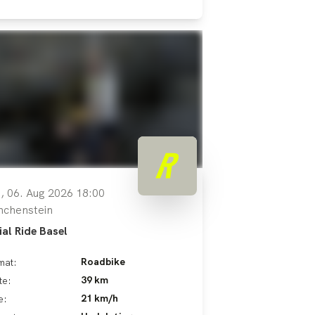
, 06. Aug 2026 18:00
chenstein
ial Ride Basel
Roadbike
mat:
39 km
te:
21 km/h
e: