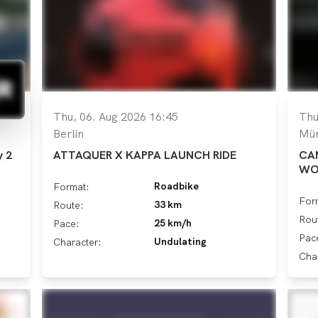
Thu, 06. Aug 2026 16:45
Thu
Berlin
Mü
y 2
ATTAQUER X KAPPA LAUNCH RIDE
CAN
WO
Roadbike
Format:
For
33 km
Route:
Rou
25 km/h
Pace:
Pac
Undulating
Character:
Cha