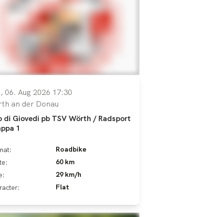
, 06. Aug 2026 17:30
th an der Donau
o di Giovedi pb TSV Wörth / Radsport
appa 1
Roadbike
mat:
60 km
te:
29 km/h
e:
Flat
racter: