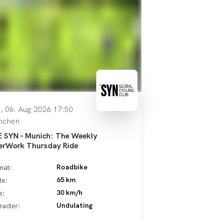
, 06. Aug 2026 17:50
nchen
 SYN - Munich: The Weekly
erWork Thursday Ride
Roadbike
mat:
65 km
te:
30 km/h
e:
Undulating
racter: