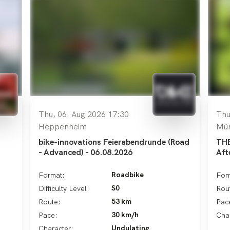
Thu, 06. Aug 2026 17:30
Thu
Heppenheim
Mü
bike-innovations Feierabendrunde (Road
THE
- Advanced) - 06.08.2026
Aft
Roadbike
Format:
For
S0
Difficulty Level:
Rou
53 km
Route:
Pac
30 km/h
Pace:
Cha
Undulating
Character: