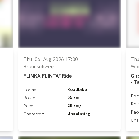
Thu, 06. Aug 2026 17:30
Thu
Braunschweig
Wör
FLINKA FLINTA* Ride
Gir
- T
Roadbike
Format:
For
55 km
Route:
Rou
28 km/h
Pace:
Pac
Undulating
Character:
Cha