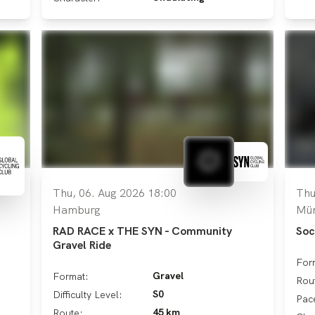
Thu, 06. Aug 2026 18:00
Thu
Hamburg
Mün
RAD RACE x THE SYN - Community
Soc
Gravel Ride
For
Gravel
Format:
Rou
S0
Difficulty Level:
Pac
45 km
Route: