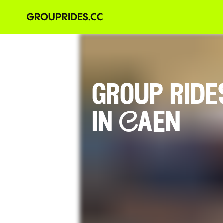
group ride
in Caen