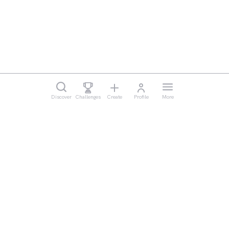
Discover
Challenges
Create
Profile
More
Legal
Cookie Settings
Imprint