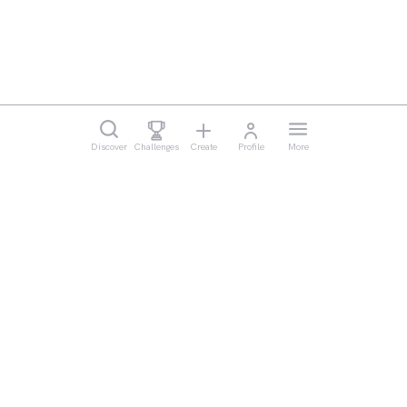
Discover
Challenges
Create
Profile
More
Legal
Cookie Settings
Imprint
Privacy
Waiver