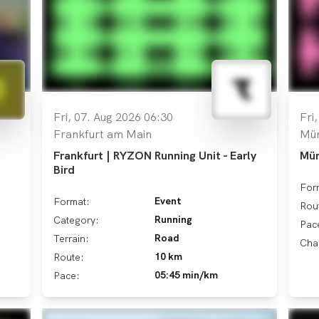
Fri, 07. Aug 2026 06:30
Fri
Frankfurt am Main
Mü
Frankfurt | RYZON Running Unit - Early
Mün
Bird
For
Event
Format:
Rou
Running
Category:
Pac
Road
Terrain:
Cha
10 km
Route:
05:45 min/km
Pace: