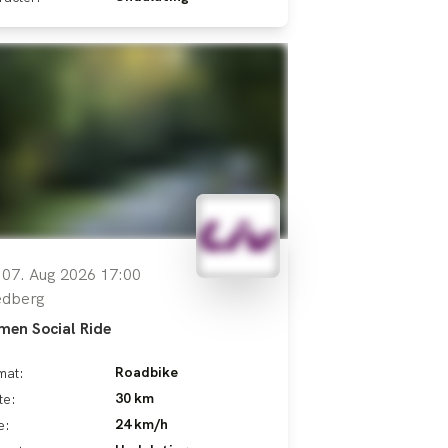
, 07. Aug 2026 17:00
edberg
en Social Ride
Roadbike
mat:
30 km
te:
24 km/h
e: