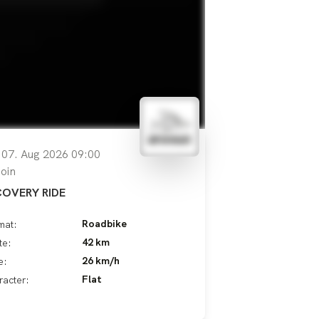
, 07. Aug 2026 09:00
oin
COVERY RIDE
Roadbike
mat:
42 km
te:
26 km/h
e:
Flat
racter: