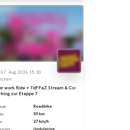
, 07. Aug 2026 15:30
nchen
er work Ride + TdFFaZ Stream & Co-
king zur Etappe 7
Roadbike
mat:
59 km
te:
27 km/h
e:
Undulating
racter: