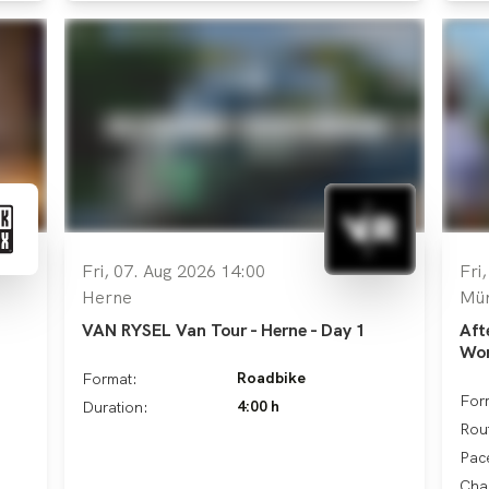
Fri, 07. Aug 2026 14:00
Fri
Herne
Mü
VAN RYSEL Van Tour - Herne - Day 1
Aft
Wor
Roadbike
Format:
For
4:00 h
Duration:
Rou
Pac
Cha