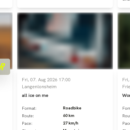
Fri, 07. Aug 2026 17:00
Fri
Langenlonsheim
Fri
all ice on me
Wom
Roadbike
Format:
For
60 km
Route:
Rou
27 km/h
Pace:
Pac