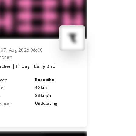
, 07. Aug 2026 06:30
nchen
chen | Friday | Early Bird
Roadbike
mat:
40 km
te:
28 km/h
e:
Undulating
racter: