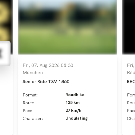
Fri, 07. Aug 2026 08:30
Fri
München
Béd
Senior Ride TSV 1860
RE
Roadbike
Format:
For
135 km
Route:
Rou
27 km/h
Pace:
Pac
Undulating
Character:
Cha