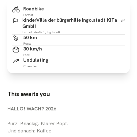
Roadbike
Format
kinderVilla der bürgerhilfe ingolstadt KiTa
GmbH
Luitpoldstraße 1, Ingolstadt
50 km
Route
30 km/h
Pace
Undulating
Character
This awaits you
HALLO! WACH? 2026
Kurz. Knackig. Klarer Kopf.
Und danach: Kaffee.