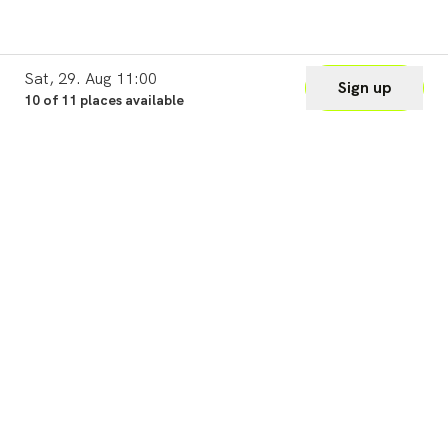
Sat, 29. Aug 11:00
Sign up
10 of 11 places available
Legal
Cookie Settings
Imprint
Privacy
Waiver
Terms of Use
Help & Support
Support