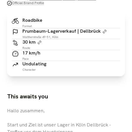
Official Brand Profile
Roadbike
Format
Prumbaum-Lagerverkauf | Dellbrück
Waltherstraße 49-51, Köln
30 km
Route
17 km/h
Pace
Undulating
Character
This awaits you
Hallo zusammen,
Start und Ziel ist unser Lager in Köln Dellbrück -
Treffen vor dem Haupteingang.