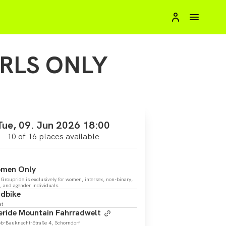
IRLS ONLY
Tue, 09. Jun 2026 18:00
10 of 16 places available
men Only
 Groupride is exclusively for women, intersex, non-binary,
s, and agender individuals.
dbike
at
eride Mountain Fahrradwelt
ob-Bauknecht-Straße 4, Schorndorf