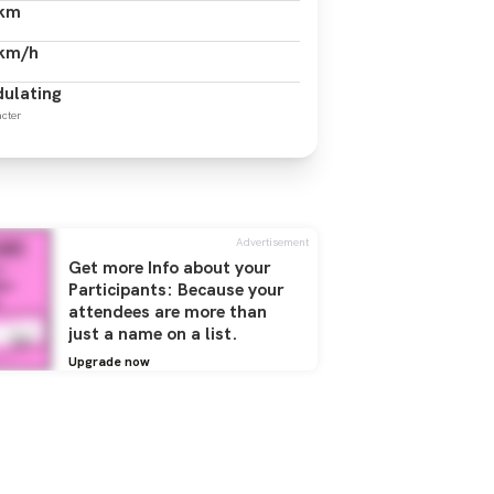
 km
 km/h
ulating
cter
Advertisement
Get more Info about your
Participants: Because your
attendees are more than
just a name on a list.
Upgrade now