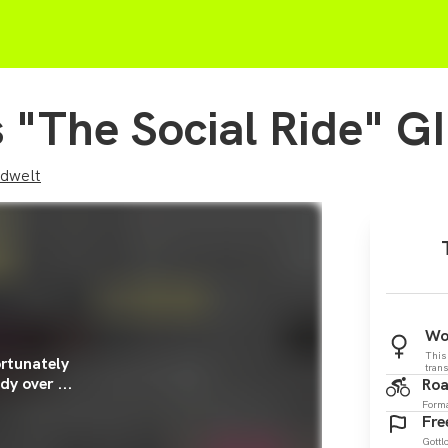
"The Social Ride" G
adwelt
Wo
This
rtunately
tran
dy over ...
Roa
Form
Fre
Gottl