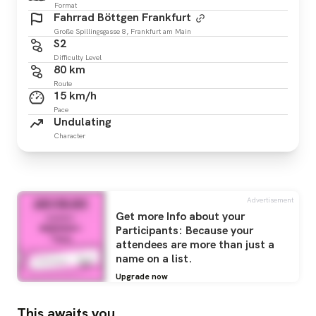
Format
Fahrrad Böttgen Frankfurt
Große Spillingsgasse 8, Frankfurt am Main
S2
Difficulty Level
80 km
Route
15 km/h
Pace
Undulating
Character
Advertisement
Get more Info about your
Participants: Because your
attendees are more than just a
name on a list.
Upgrade now
This awaits you