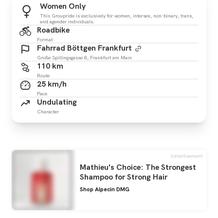
Women Only
This Groupride is exclusively for women, intersex, non-binary, trans,
and agender individuals.
Roadbike
Format
Fahrrad Böttgen Frankfurt
Große Spillingsgasse 8, Frankfurt am Main
110 km
Route
25 km/h
Pace
Undulating
Character
Advertisement
Mathieu's Choice: The Strongest
Shampoo for Strong Hair
Shop Alpecin DMG