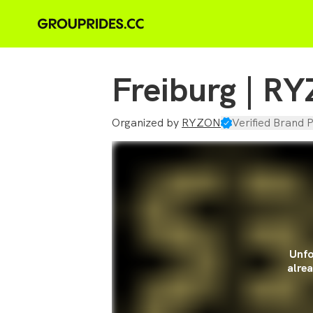
Freiburg | R
Organized by
RYZON
Verified Brand P
Unfo
alrea