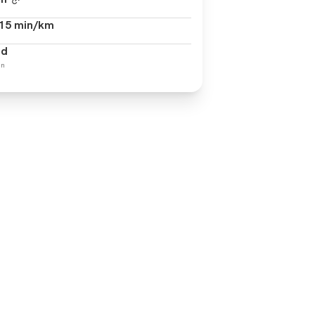
15 min/km
ad
in