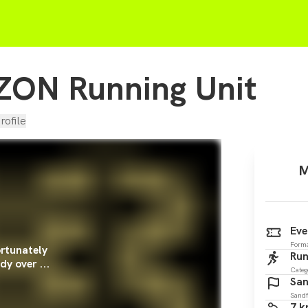
YZON Running Unit
rofile
M
Eve
Form
rtunately
Run
dy over ...
Categ
San
Sandf
7 