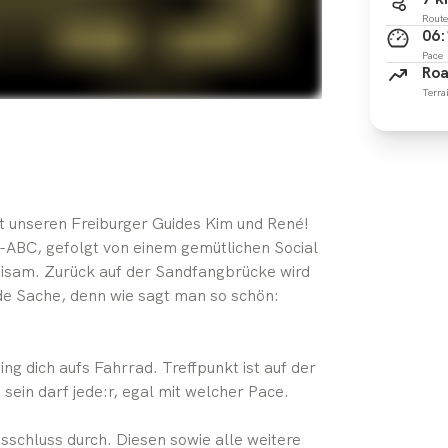
Route
06:
Pace
Ro
Terra
t unseren Freiburger Guides Kim und René!
-ABC, gefolgt von einem gemütlichen Social
eisam. Zurück auf der Sandfangbrücke wird
nde Sache, denn wie sagt man so schön:
g dich aufs Fahrrad. Treffpunkt ist auf der
ein darf jede:r, egal mit welcher Pace.
usschluss durch. Diesen sowie alle weitere