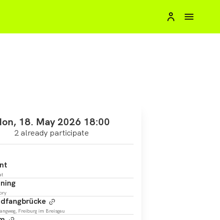
on, 18. May 2026 18:00
2 already participate
nt
at
ning
ory
dfangbrücke
angweg, Freiburg im Breisgau
km