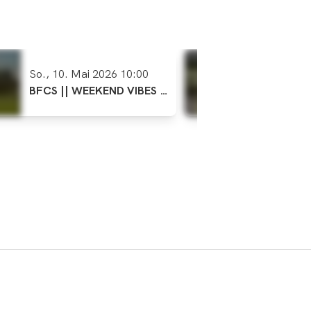
So., 10. Mai 2026 10:00
So., 17. 
BFCS || WEEKEND VIBES ||
BFCS || 
10.05.2026
17.05.202