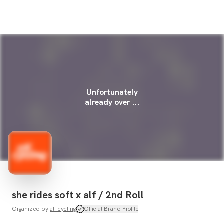
Unfortunately
already over ...
she rides soft x alf / 2nd Roll
Organized by
alf cycling
Official Brand Profile