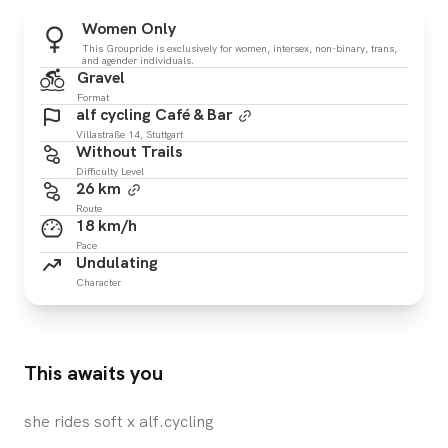
Women Only
This Groupride is exclusively for women, intersex, non-binary, trans,
and agender individuals.
Gravel
Format
alf cycling Café & Bar
Villastraße 14, Stuttgart
Without Trails
Difficulty Level
26 km
Route
18 km/h
Pace
Undulating
Character
This awaits you
she rides soft x alf.cycling