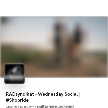
RADsyndikat - Wednesday Social |
#Shopride
Organized by
RADsyndikat
Nonprofit Organization