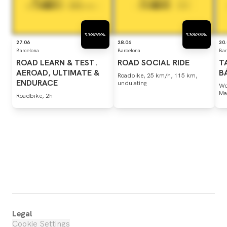
27.06
28.06
30
Barcelona
Barcelona
Bar
ROAD
LEARN
&
TEST.
ROAD
SOCIAL
RIDE
T
AEROAD,
ULTIMATE
&
B
Roadbike, 25 km/h, 115 km,
ENDURACE
undulating
Wo
Ma
Roadbike, 2h
Legal
Cookie Settings