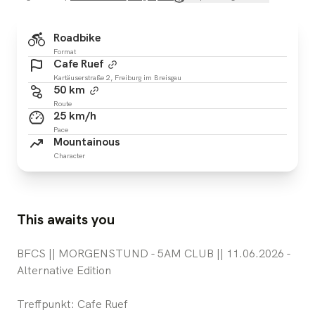
Roadbike
Format
Cafe Ruef
Kartäuserstraße 2, Freiburg im Breisgau
50 km
Route
25 km/h
Pace
Mountainous
Character
This awaits you
BFCS || MORGENSTUND - 5AM CLUB || 11.06.2026 -
Alternative Edition
Treffpunkt: Cafe Ruef