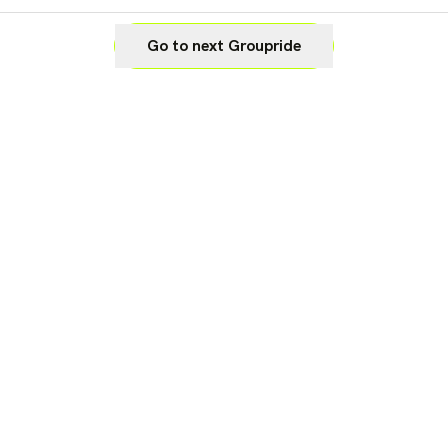
Go to next Groupride
Legal
Cookie Settings
Imprint
Privacy
Waiver
Terms of Use
Help & Support
Support
Data Sercurity
Business