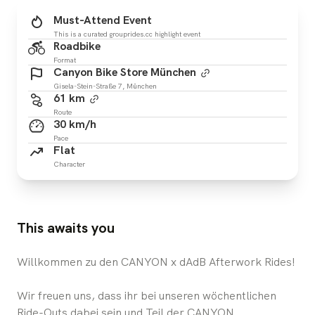
Must-Attend Event
This is a curated grouprides.cc highlight event
Roadbike
Format
Canyon Bike Store München
Gisela-Stein-Straße 7, München
61 km
Route
30 km/h
Pace
Flat
Character
This awaits you
Willkommen zu den CANYON x dAdB Afterwork Rides!
Wir freuen uns, dass ihr bei unseren wöchentlichen
Ride-Outs dabei sein und Teil der CANYON