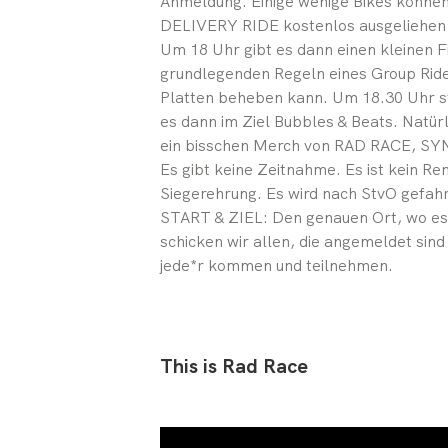
Anmeldung. Einige wenige Bikes könne
DELIVERY RIDE kostenlos ausgeliehen
Um 18 Uhr gibt es dann einen kleinen F
grundlegenden Regeln eines Group Rides
Platten beheben kann. Um 18.30 Uhr st
es dann im Ziel Bubbles & Beats. Natür
ein bisschen Merch von RAD RACE, S
Es gibt keine Zeitnahme. Es ist kein Re
Siegerehrung. Es wird nach StvO gefahr
START & ZIEL: Den genauen Ort, wo es
schicken wir allen, die angemeldet sin
jede*r kommen und teilnehmen.
This
is
Rad
Race