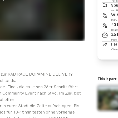
Form
Spu
Am H
Wit
Diffic
40
Route
26
Pace
Fla
Chara
n zur RAD RACE DOPAMINE DELIVERY
This is part
chlands.
. Eine , die ca. einen 26er Schnitt fährt.
n Community Event nach StVo. Im Ziel gibt
oholfrei.
n eurer Stadt die Zelte aufschlagen. Bis
os für 10-15min testen ohne vorherige