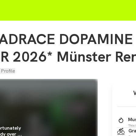
ADRACE DOPAMINE 
 2026* Münster Rent
 Profile
Mus
This 
rtunately
Gra
dy over ...