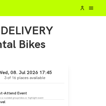
DELIVERY
al Bikes
Wed, 08. Jul 2026 17:45
3 of 16 places available
t-Attend Event
is a curated grouprides.cc highlight event
vel