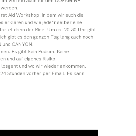
n im Vorfeld auch für den DOPAMINE
 werden.
irst Aid Workshop, in dem wir euch die
 erklären und wie jede*r selber eine
artet dann der Ride. Um ca. 20.30 Uhr gibt
lich gibt es den ganzen Tag lang auch noch
YN und CANYON.
nnen. Es gibt kein Podium. Keine
en und auf eigenes Risiko.
 losgeht und wo wir wieder ankommen,
d 24 Stunden vorher per Email. Es kann