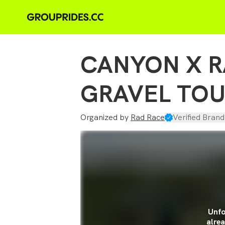
CANYON X R
GRAVEL TOUR
Organized by
Rad Race
Verified Brand
Unfo
alrea