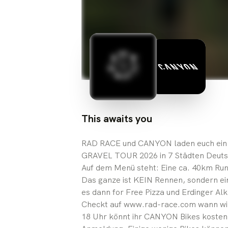
This awaits you
RAD RACE und CANYON laden euch ei
GRAVEL TOUR 2026 in 7 Städten Deuts
Auf dem Menü steht: Eine ca. 40km Runde
Das ganze ist KEIN Rennen, sondern ei
es dann for Free Pizza und Erdinger Alk
Checkt auf www.rad-race.com wann wir i
18 Uhr könnt ihr CANYON Bikes kostenl