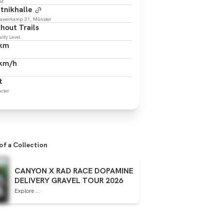
at
tnikhalle
awerkamp 31, Münster
hout Trails
ulty Level
 km
 km/h
t
cter
 of a Collection
CANYON X RAD RACE DOPAMINE
DELIVERY GRAVEL TOUR 2026
Explore ...