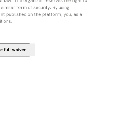
 law. The organizer reserves the right to 
similar form of security. By using 
nt published on the platform, you, as a 
itions.
e full waiver