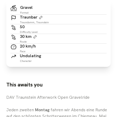
Gravel
Format
Traunbar
Traundamm, Traunstein
S0
Difficulty Level
30 km
Route
20 km/h
Pace
Undulating
Character
This awaits you
DAV Traunstein Afterwork Open Gravelride
Jeden zweiten
Montag
fahren wir Abends eine Runde
auf den schönsten Schotterwegen im Chiemgau. Mal