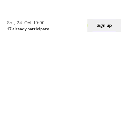
Sat, 24. Oct 10:00
Sign up
17 already participate
Legal
Cookie Settings
Imprint
Privacy
Waiver
Terms of Use
Help & Support
Support