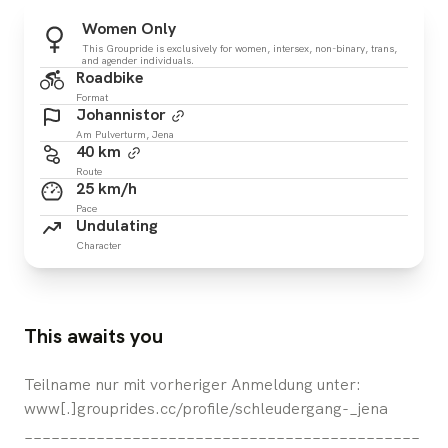
Women Only
This Groupride is exclusively for women, intersex, non-binary, trans,
and agender individuals.
Roadbike
Format
Johannistor
Am Pulverturm, Jena
40 km
Route
25 km/h
Pace
Undulating
Character
This awaits you
Teilname nur mit vorheriger Anmeldung unter:
www[.]grouprides.cc/profile/schleudergang-_jena
____________________________________________