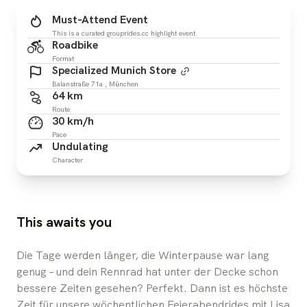
Must-Attend Event
This is a curated grouprides.cc highlight event
Roadbike
Format
Specialized Munich Store
Balanstraße 71a , München
64 km
Route
30 km/h
Pace
Undulating
Character
This awaits you
Die Tage werden länger, die Winterpause war lang
genug – und dein Rennrad hat unter der Decke schon
bessere Zeiten gesehen? Perfekt. Dann ist es höchste
Zeit für unsere wöchentlichen Feierabendrides mit Lisa