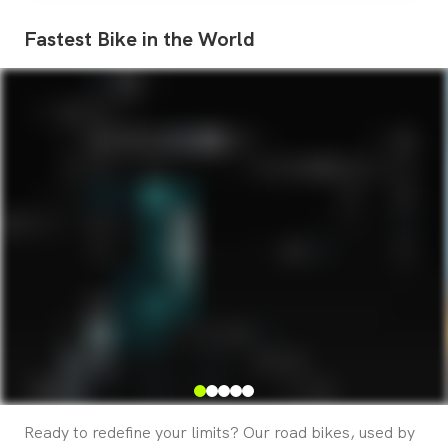
Fastest
Bike
in
the
World
Ready to redefine your limits? Our road bikes, used by