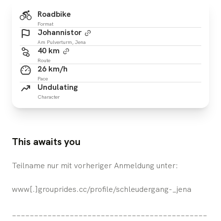
Roadbike
Format
Johannistor
Am Pulverturm, Jena
40 km
Route
26 km/h
Pace
Undulating
Character
This awaits you
Teilname nur mit vorheriger Anmeldung unter:
www[.]grouprides.cc/profile/schleudergang-_jena
____________________________________________