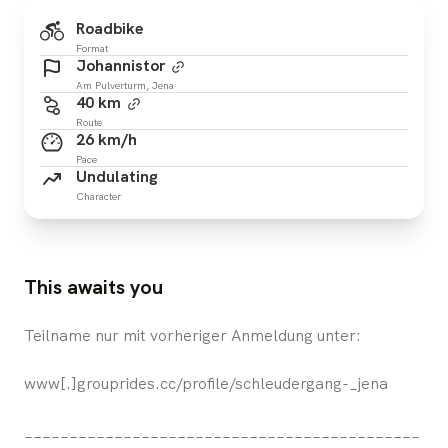
Roadbike
Format
Johannistor
Am Pulverturm, Jena
40 km
Route
26 km/h
Pace
Undulating
Character
This awaits you
Teilname nur mit vorheriger Anmeldung unter:
www[.]grouprides.cc/profile/schleudergang-_jena
____________________________________________