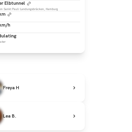
er Elbtunnel
en Sankt Pauli-Landungsbrücken, Hamburg
 km
 km/h
ulating
cter
Freya H
Lea B.