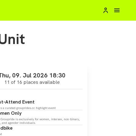
Unit
Thu, 09. Jul 2026 18:30
11 of 16 places available
t-Attend Event
is a curated grouprides.cc highlight event
men Only
 Groupride is exclusively for women, intersex, non-binary,
s, and agender individuals.
dbike
at