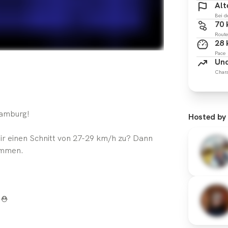
Alt
Bei d
70
Route
28
Pace
Und
Chara
Hamburg!
Hosted by
ir einen Schnitt von 27-29 km/h zu? Dann
sammen.
⛑️