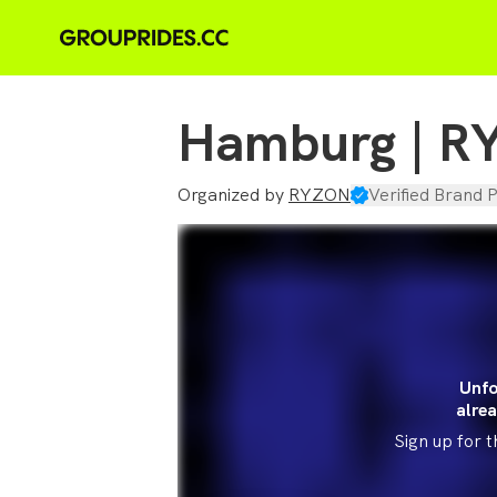
Hamburg | R
Organized by
RYZON
Verified Brand P
Unfo
alrea
Sign up for 