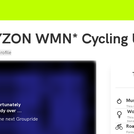
YZON WMN* Cycling 
rofile
Mus
rtunately
This 
dy over ...
Wo
This
the next Groupride
tran
Roa
Form