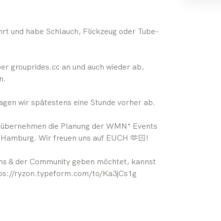
hrt und habe Schlauch, Flickzeug oder Tube-
ber grouprides.cc an und auch wieder ab,
n.
sagen wir spätestens eine Stunde vorher ab.
a übernehmen die Planung der WMN* Events
n Hamburg. Wir freuen uns auf EUCH 🫶🏻!
uns & der Community geben möchtet, kannst
ttps://ryzon.typeform.com/to/Ka3jCs1g