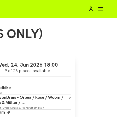
S ONLY)
ed, 24. Jun 2026 18:00
9 of 26 places available
dbike
at
vonDrais - Orbea / Rose / Woom /
 & Müller / ...
on-Drais-Straße 6, Frankfurt am Main
 km