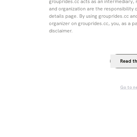
grouprides.cc acts as an intermediary, n
and organization are the responsibility 
details page. By using grouprides.cc and
organizer on grouprides.cc, you, as a pa
disclaimer.
Read th
Go to n