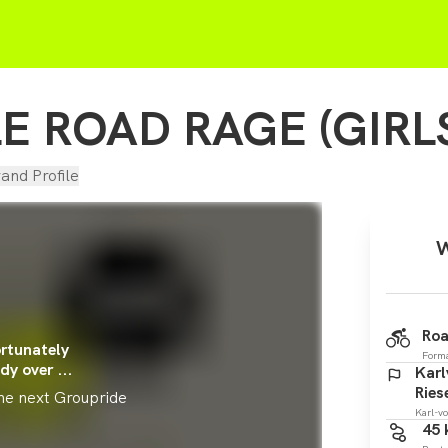
E ROAD RAGE (GIRL
rand Profile
W
Roa
rtunately
Form
dy over ...
Karl
Riese
the next Groupride
Karl-v
45