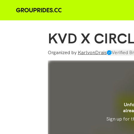
KVD X CIRCL
Organized by
KarlvonDrais
Verified B
Unfo
alrea
Sign up for 