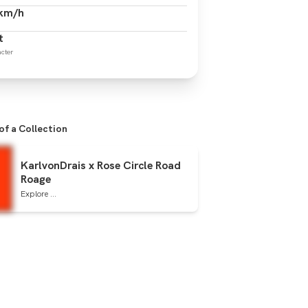
 km/h
t
cter
 of a Collection
KarlvonDrais x Rose Circle Road
Roage
Explore ...