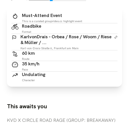
Must-Attend Event
This is a curated grouprides.cc highlight event
Roadbike
Format
KarlvonDrais - Orbea / Rose / Woom / Riese
& Müller / ...
Karl-von-Drais-Straße 6, Frankfurt am Main
60 km
Route
35 km/h
Pace
Undulating
Character
This awaits you
KVD X CIRCLE ROAD RAGE (GROUP: BREAKAWAY)