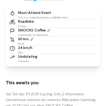
Must-Attend Event
This is a curated grouprides.cc highlight event
Roadbike
Format
SNOCKS Coffee
Lameystraße 15, Mannheim
60 km
Route
24 km/h
Pace
Undulating
Character
This awaits you
Sei Teil der RYZON Cycling Unit // Mannheim.
Gemeinsam starten wir unseren Ride jeden Samstag
um 10:00 Uhr vor dem SNOCKS Coffee.