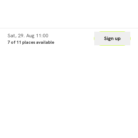
Sat, 29. Aug 11:00
Sign up
7 of 11 places available
Legal
Cookie Settings
Imprint
Privacy
Waiver
Terms of Use