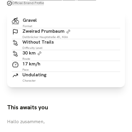
Official Brand Profile
Gravel
Format
Zweirad Prumbaum
Dellbrücker Hauptstraße 45, Köln
Without Trails
Difficulty Level
30 km
Route
17 km/h
Pace
Undulating
Character
This awaits you
Hallo zusammen,