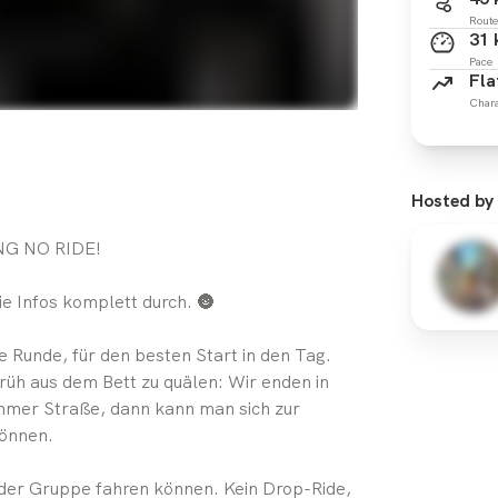
Route
31
Pace
Fla
Chara
Hosted by
G NO RIDE!
die Infos komplett durch. 🌚
e Runde, für den besten Start in den Tag.
 früh aus dem Bett zu quälen: Wir enden in
mmer Straße, dann kann man sich zur
gönnen.
in der Gruppe fahren können. Kein Drop-Ride,