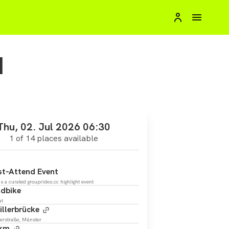
d
Thu, 02. Jul 2026 06:30
1 of 14 places available
t-Attend Event
is a curated grouprides.cc highlight event
dbike
at
illerbrücke
lerstraße, Münster
 km