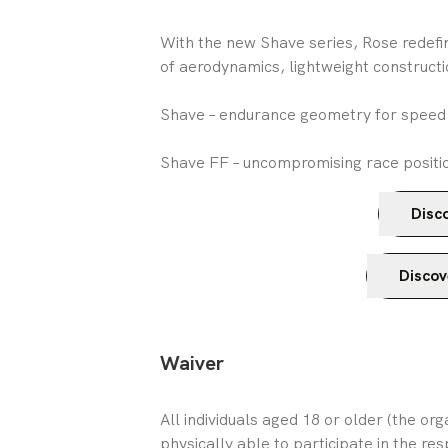
With the new Shave series, Rose redef
of aerodynamics, lightweight constructio
Shave – endurance geometry for speed 
Shave FF – uncompromising race posit
Disc
Discov
Waiver
All individuals aged 18 or older (the or
physically able to participate in the res