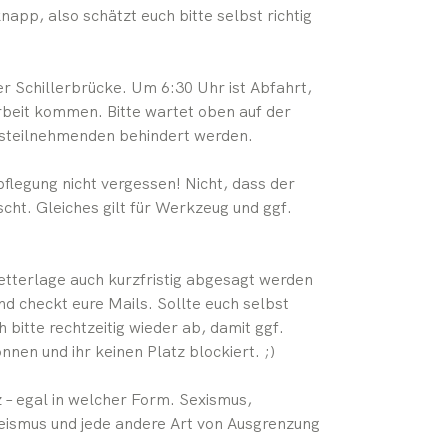
napp, also schätzt euch bitte selbst richtig
er Schillerbrücke. Um 6:30 Uhr ist Abfahrt,
Arbeit kommen. Bitte wartet oben auf der
rsteilnehmenden behindert werden.
flegung nicht vergessen! Nicht, dass der
ht. Gleiches gilt für Werkzeug und ggf.
Wetterlage auch kurzfristig abgesagt werden
und checkt eure Mails. Sollte euch selbst
itte rechtzeitig wieder ab, damit ggf.
nen und ihr keinen Platz blockiert. ;)
z – egal in welcher Form. Sexismus,
eismus und jede andere Art von Ausgrenzung