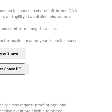
ines performance: a shared all-in-one DNA
n, and agility – two distinct characters.
and comfort on long distances.
ion for maximum aerodynamic performance.
over Shave
er Shave FF
ganizer may request proof of age) and 
pective event are eligible to attend. 