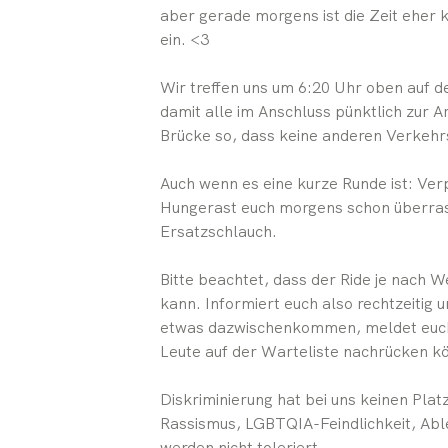
aber gerade morgens ist die Zeit eher k
ein. <3
Wir treffen uns um 6:20 Uhr oben auf d
damit alle im Anschluss pünktlich zur 
Brücke so, dass keine anderen Verkeh
Auch wenn es eine kurze Runde ist: Verp
Hungerast euch morgens schon überrasc
Ersatzschlauch.
Bitte beachtet, dass der Ride je nach 
kann. Informiert euch also rechtzeitig 
etwas dazwischenkommen, meldet euch b
Leute auf der Warteliste nachrücken kön
Diskriminierung hat bei uns keinen Plat
Rassismus, LGBTQIA-Feindlichkeit, Abl
werden nicht toleriert.