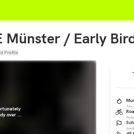
Münster / Early Bir
d Profile
Mus
This 
rtunately
Roa
dy over ...
Form
Sch
Schil
45