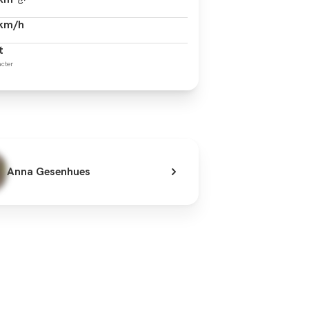
 km/h
t
cter
Anna Gesenhues