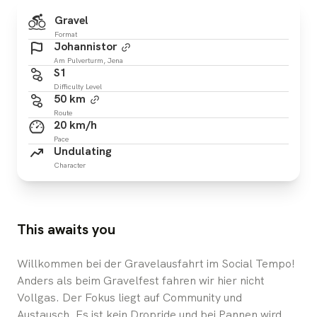
Gravel
Format
Johannistor
Am Pulverturm, Jena
S1
Difficulty Level
50 km
Route
20 km/h
Pace
Undulating
Character
This awaits you
Willkommen bei der Gravelausfahrt im Social Tempo!
Anders als beim Gravelfest fahren wir hier nicht
Vollgas. Der Fokus liegt auf Community und
Austausch. Es ist kein Dropride und bei Pannen wird