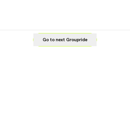
Go to next Groupride
Legal
Cookie Settings
Imprint
Privacy
Waiver