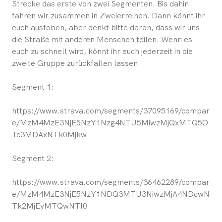
Strecke das erste von zwei Segmenten. Bis dahin
fahren wir zusammen in Zweierreihen. Dann könnt ihr
euch austoben, aber denkt bitte daran, dass wir uns
die Straße mit anderen Menschen teilen. Wenn es
euch zu schnell wird, könnt ihr euch jederzeit in die
zweite Gruppe zurückfallen lassen.
Segment 1:
https://www.strava.com/segments/37095169/compar
e/MzM4MzE3NjE5NzY1Nzg4NTU5MiwzMjQxMTQ5O
Tc3MDAxNTk0Mjkw
Segment 2:
https://www.strava.com/segments/36462289/compar
e/MzM4MzE3NjE5NzY1NDQ3MTU3NiwzMjA4NDcwN
Tk2MjEyMTQwNTI0