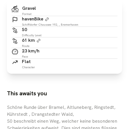
Gravel
Format
havenBike
Schiffdorfer Chaussee 192, , Bremerhaven
S0
Difficulty Level
61 km
Route
23 km/h
Pace
Flat
Character
This awaits you
Schöne Runde über Bramel, Altluneberg, Ringstedt,
Kührstedt , Drangstedter Wald,
S0 beschreibt einen Weg, welcher keine besonderen
Schwierigkeiten aufweist. Dies sind meistens flüssige