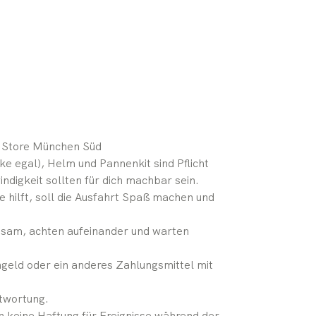
e Store München Süd
ke egal), Helm und Pannenkit sind Pflicht
ndigkeit sollten für dich machbar sein.
 hilft, soll die Ausfahrt Spaß machen und
insam, achten aufeinander und warten
geld oder ein anderes Zahlungsmittel mit
ntwortung.
n keine Haftung für Ereignisse während der