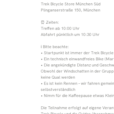
Trek Bicycle Store München Süd
Plinganserstraße 150, München
⏰ Zeiten:
Treffen ab 10:00 Uhr
Abfahrt pünktlich um 10:30 Uhr
ℹ️ Bitte beachte:
• Startpunkt ist immer der Trek Bicycl
• Ein technisch einwandfreies Bike (Mar
• Die angekündigte Distanz und Geschwi
Obwohl der Windschatten in der Gruppe
keine Qual werden
• Es ist kein Rennen – wir fahren geme
selbstverständlich
• Nimm für die Kaffeepause etwas Klein
Die Teilnahme erfolgt auf eigene Vera
Trek Bicycle und die Guides übernehme