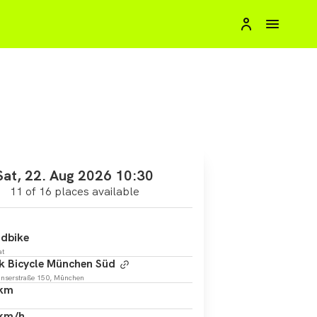
Sat, 22. Aug 2026 10:30
11 of 16 places available
dbike
at
k Bicycle München Süd
anserstraße 150, München
 km
 km/h