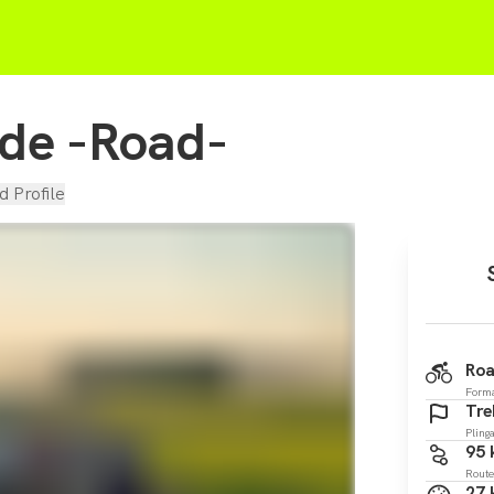
ide -Road-
d Profile
Roa
Form
Tre
Pling
95
Route
27