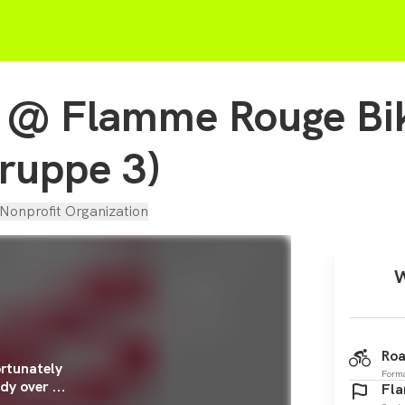
t @ Flamme Rouge Bi
ruppe 3)
Nonprofit Organization
W
Roa
rtunately
Form
dy over ...
Fla