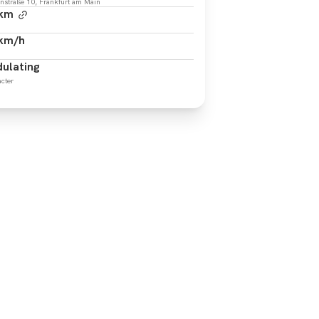
nstraße 10, Frankfurt am Main
 km
 km/h
ulating
cter