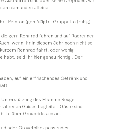
 Ausfahrten sind aber keine Droprides, wir
sen niemanden alleine.
) – Peloton (gemäßigt) – Gruppetto (ruhig)
e, die gern Rennrad fahren und auf Radrennen
uch, wenn Ihr in diesem Jahr noch nicht so
t kurzem Rennrad fahrt, oder wenig
habt, seid Ihr hier genau richtig . Der
t haben, auf ein erfrischendes Getränk und
haft.
it Unterstützung des Flamme Rouge
rfahrenen Guides begleitet. Gäste sind
bitte über Grouprides.cc an.
nrad oder Gravelbike, passendes