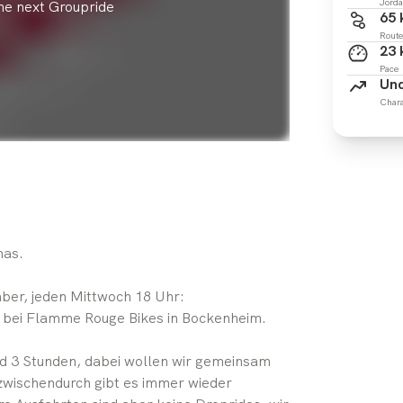
Jorda
the next Groupride
65
Route
23
Pace
Und
Chara
mas.
ber, jeden Mittwoch 18 Uhr:
t bei Flamme Rouge Bikes in Bockenheim.
nd 3 Stunden, dabei wollen wir gemeinsam
wischendurch gibt es immer wieder