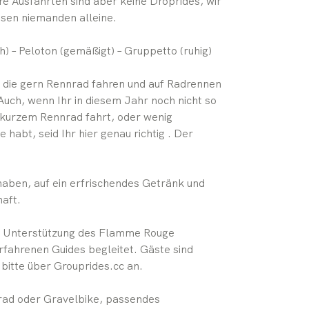
 Ausfahrten sind aber keine Droprides, wir
sen niemanden alleine.
) – Peloton (gemäßigt) – Gruppetto (ruhig)
e, die gern Rennrad fahren und auf Radrennen
uch, wenn Ihr in diesem Jahr noch nicht so
t kurzem Rennrad fahrt, oder wenig
habt, seid Ihr hier genau richtig . Der
t haben, auf ein erfrischendes Getränk und
haft.
it Unterstützung des Flamme Rouge
rfahrenen Guides begleitet. Gäste sind
bitte über Grouprides.cc an.
nrad oder Gravelbike, passendes