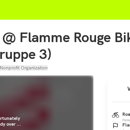
t @ Flamme Rouge Bi
ruppe 3)
Nonprofit Organization
Roa
rtunately
Form
dy over ...
Fla