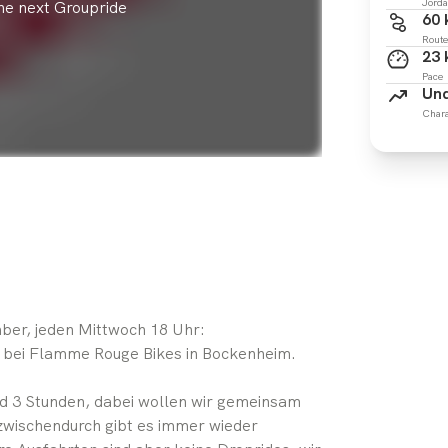
Jorda
the next Groupride
60
Route
23
Pace
Und
Chara
ber, jeden Mittwoch 18 Uhr:
t bei Flamme Rouge Bikes in Bockenheim.
nd 3 Stunden, dabei wollen wir gemeinsam
wischendurch gibt es immer wieder