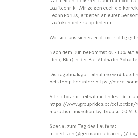
Nach einem lockeren Dauerlauf von ca. 
Lauftechnik. Wir zeigen euch die korre
Technikdrills, arbeiten an eurer Senso
Laufökonomie zu optimieren.
Wir sind uns sicher, euch mit richtig gu
Nach dem Run bekommst du -10% auf ei
Limo, Bier) in der Bar Alpina im Schuste
Die regelmäßige Teilnahme wird belohnt
bei stemp herunter: https://maratho
Alle Infos zur Teilnahme findest du in 
https://www.grouprides.cc/collection/
marathon-munchen-by-brooks-2026-0
Special zum Tag des Laufens:
Initiiert von @germanroadraces, @dlv_