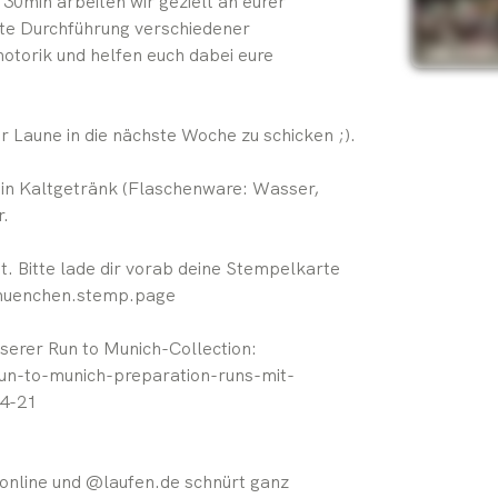
30min arbeiten wir gezielt an eurer
kte Durchführung verschiedener
motorik und helfen euch dabei eure
ter Laune in die nächste Woche zu schicken ;).
n Kaltgetränk (Flaschenware: Wasser,
r.
. Bitte lade dir vorab deine Stempelkarte
nmuenchen.stemp.page
unserer Run to Munich-Collection:
run-to-munich-preparation-runs-mit-
4-21
online und @laufen.de schnürt ganz