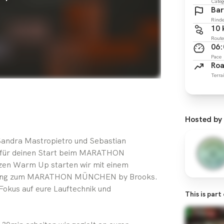
Categ
Bar
Rind
10
Route
06:
Pace
Ro
Terra
Hosted by
andra Mastropietro und Sebastian
t für deinen Start beim MARATHON
en Warm Up starten wir mit einem
reitung zum MARATHON MÜNCHEN by Brooks.
Fokus auf eure Lauftechnik und
This is part