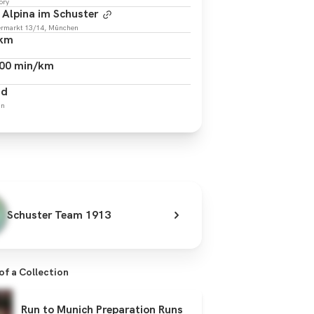
ory
 Alpina im Schuster
ermarkt 13/14, München
 km
00 min/km
ad
in
Schuster Team 1913
 of a Collection
Run to Munich Preparation Runs