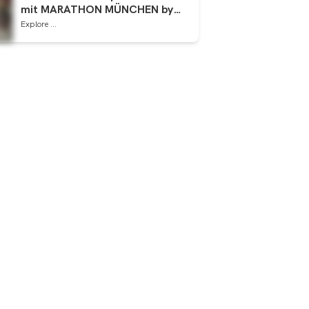
mit MARATHON MÜNCHEN by
Brooks
Explore ...