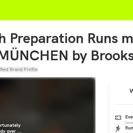
h Preparation Runs m
ÜNCHEN by Brook
ified Brand Profile
W
Eve
Form
rtunately
Run
dy over ...