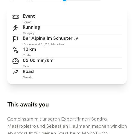
Event
Format
Running
Category
Bar Alpina im Schuster
Rindermarkt 13/14, München
10 km
Route
06:00 min/km
Pace
Road
Terrain
This awaits you
Gemeinsam mit unseren Expert*innen Sandra
Mastropietro und Sebastian Hallmann machen wir dich
ab sofort fit für deinen Start beim MARATHON